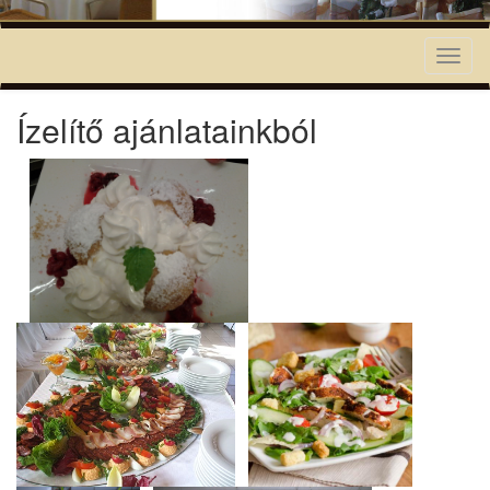
Toggl
naviga
Ízelítő ajánlatainkból