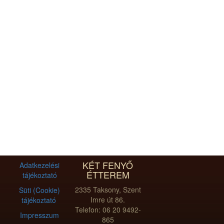
KÉT FENYŐ
Adatkezelési
ÉTTEREM
tájékoztató
2335 Taksony, Szent
Süti (Cookie)
Imre út 86.
tájékoztató
Telefon: 06 20 9492-
Impresszum
865