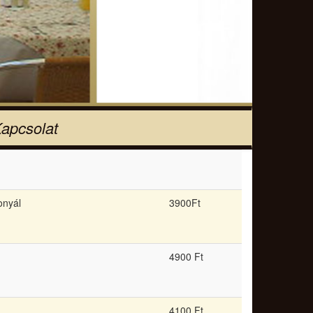
apcsolat
onyál
3900Ft
4900 Ft
4100 Ft