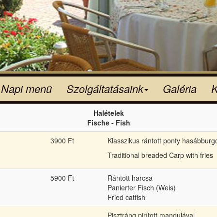
Napi menü
Szolgáltatásaink
Galéria
K
Halételek
Fische - Fish
3900 Ft
Klasszikus rántott ponty hasábburg
Traditional breaded Carp with fries
5900 Ft
Rántott harcsa
Panierter Fisch (Weis)
Fried catfish
Pisztráng pirított mandulával