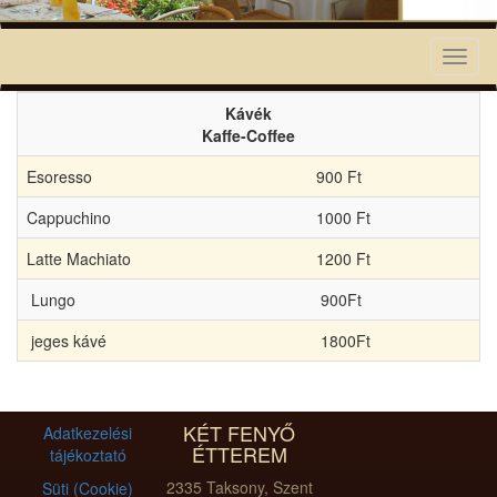
Toggl
naviga
Kávék
Kaffe-Coffee
Esoresso
900 Ft
Cappuchino
1000 Ft
Latte Machiato
1200 Ft
Lungo
900Ft
jeges kávé
1800Ft
KÉT FENYŐ
Adatkezelési
ÉTTEREM
tájékoztató
2335 Taksony, Szent
Süti (Cookie)