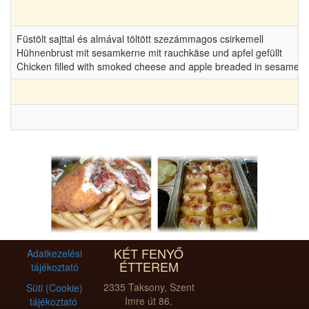
Füstölt sajttal és almával töltött szezámmagos csirkemell
Hühnenbrust mit sesamkerne mit rauchkäse und apfel gefüllt
Chicken filled with smoked cheese and apple breaded in sesame 
KÉT FENYŐ
Adatkezelési
ÉTTEREM
tájékoztató
2335 Taksony, Szent
Süti (Cookie)
Imre út 86.
tájékoztató