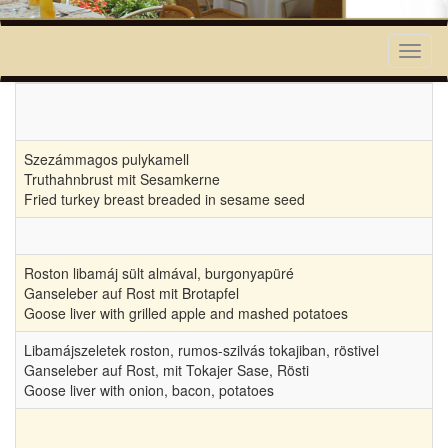
Toggl
naviga
Szezámmagos pulykamell
Truthahnbrust mit Sesamkerne
Fried turkey breast breaded in sesame seed
Roston libamáj sült almával, burgonyapüré
Ganseleber auf Rost mit Brotapfel
Goose liver with grilled apple and mashed potatoes
Libamájszeletek roston, rumos-szilvás tokajiban, röstivel
Ganseleber auf Rost, mit Tokajer Sase, Rösti
Goose liver with onion, bacon, potatoes