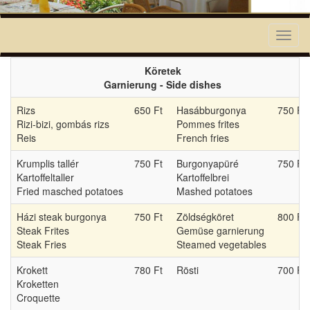
Toggl
naviga
Köretek
Garnierung - Side dishes
Rizs
650 Ft
Hasábburgonya
750 Ft
Rizi-bizi, gombás rizs
Pommes frites
Reis
French fries
Krumplis tallér
750 Ft
Burgonyapüré
750 Ft
Kartoffeltaller
Kartoffelbrei
Fried masched potatoes
Mashed potatoes
Házi steak burgonya
750 Ft
Zöldségköret
800 Ft
Steak Frites
Gemüse garnierung
Steak Fries
Steamed vegetables
Krokett
780 Ft
Rösti
700 Ft
Kroketten
Croquette