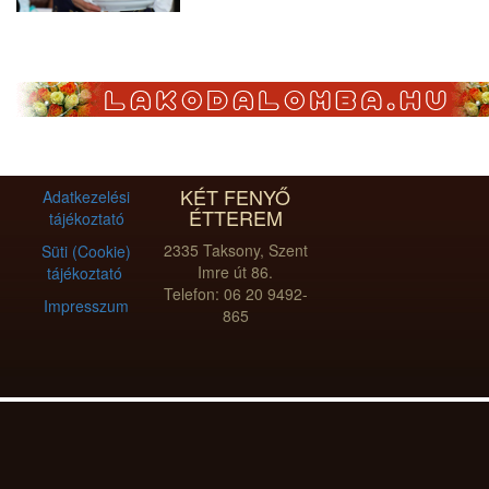
KÉT FENYŐ
Adatkezelési
ÉTTEREM
tájékoztató
2335 Taksony, Szent
Süti (Cookie)
Imre út 86.
tájékoztató
Telefon: 06 20 9492-
Impresszum
865